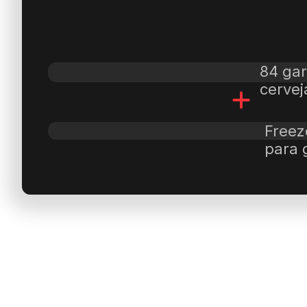
84 gar
cerve
Freez
para 