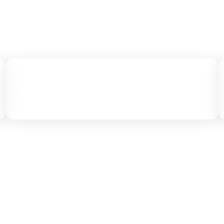
LEVAREMOS O
MELHOR
ATÉ VOCÊ
Chopp sempre muito gelado!