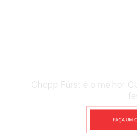
CHOPP EM CA
Chopp Fürst é o melhor
C
fe
FAÇA UM